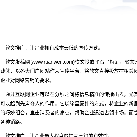
软文推广
，让企业拥有
成本
最低的
宣传
方式。
软文发稿
网(www.ruanwen.com)
软文投放
平台
了解到，
软文
为载体，以各大
门户网站
作为宣传平台，将
软文
直接
投放
在相关
型企业对
网络营销
的要求。
通过
互联网企业
可以在分秒之间将
信息
精准
的
传播
出去，尤
往可以起到先声夺人的作用。它以绵里藏针的方式，将企业的新
间的巧妙组合，直击
消费者
的
痛点
，帮助企业迅速占领市场。而
开各种销路。
软文推广
，让企业最大程度的提高营销的有效性。