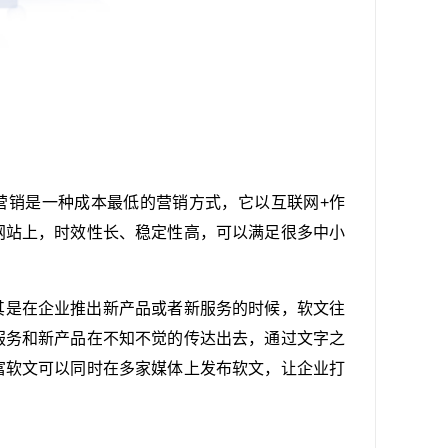
营销是
一种成本最低的
营销
方式，它以
互联网+
作
网站上，
时效性
长、稳定性高，可以满足很多中小
其是在企业推出
新产品
或者新服务的时候，软
文
往
服务和新
产品
在
不知不觉
的传达出去，通过文字之
富软文
可以同时在多家
媒体
上
发布软文
，让企业打