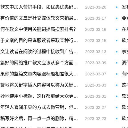
在软文中加入营销手段，如优惠优惠码、促销信息等，也可以促进销售
2023-03-20
写有价值的文章是社交媒体软文营销最为重要的环节
2023-03-17
如何在软文中使用关键词提高搜索排名？
2023-03-16
由于文案的目的是说服读者采取某种行动，因此可以在软文的末尾明确说明这一点
2023-03-15
软文让读者在阅读的过程中接收到广告的讯息，使读者自然地接受
2023-03-13
一篇好的网络推广软文应该从多个方面去考量
2023-03-09
如果你的整篇文章内容跟标题相差很大的话，这样别人点进去也不会停留
2023-03-07
频繁地将关键字插入内容可以称为关键字填充，这样会被搜索引擎否定
2023-03-03
巧妙地使用小标题，这样都能给大众更好地阅读体验
软
2023-03-01
用年轻人喜闻乐见的方式去做营销，但有时却忽略了忠实用户的需求
2023-02-27
初稿写好之后，再一点一点的删除，精简内容
2023-02-23