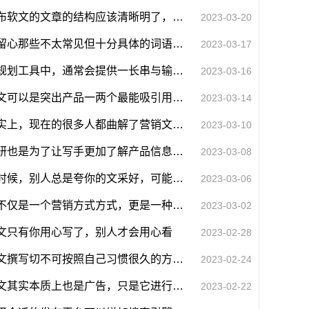
发布软文的文章的结构应该清晰明了，让读者能够快速了解文章的内容和结构
2023-03-20
要留心那些不太常见但十分具体的词语，这些词语可能成为长尾关键词
2023-03-17
在规划工具中，通常会提供一长串与输入的主题相关的关键词
2023-03-16
软文可以是突出产品一两个最能吸引用户注意的核心卖点
2023-03-14
事实上，现在的很多人都曲解了营销文案的独特性
2023-03-10
调研也是为了让写手更加了解产品信息，为后期的文章打下坚实基础
2023-03-08
有时候，别人总是夸你的文采好，可能并不是什么好事
2023-03-06
这不仅是一个营销方式方式，更是一种跨过于店家与消费中心的相同纽带
2023-03-02
文只有你用心写了，别人才会用心看
2023-02-28
软文撰写切不可按照自己习惯很久的方式来写
2023-02-24
软文其实本质上也是广告，只是它进行了一定的伪装
2023-02-22