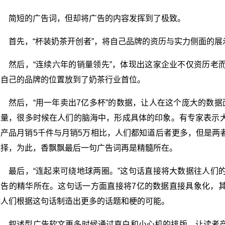
简短的广告词，但却将广告的内容发挥到了极致。
首先，“杯装奶茶开创者”，将自己品牌的资历与实力侧面的展
然后，“连续六年的销量领先”，体现出这家企业不仅资历老
将自己的品牌的位置放到了奶茶行业首位。
然后，“用一年卖出7亿多杯”的数据，让人在这个庞大的数
数量，很多时候在人们的脑海中，形成具体的印象。有专家表示
件产品月销5千件与月销5万相比，人们都知道后者更多，但是两
选择，为此，香飘飘最后一句广告词再是精髓所在。
最后，“连起来可绕地球两圈。”这句话直接将大数据往人们
广告的精华所在。这句话一方面直接将7亿的数据直接具象化，
除人们根据这句话制造出更多的话题和梗的可能。
叙述型广告软文更多时候通过直白和小心机的排版，让读者