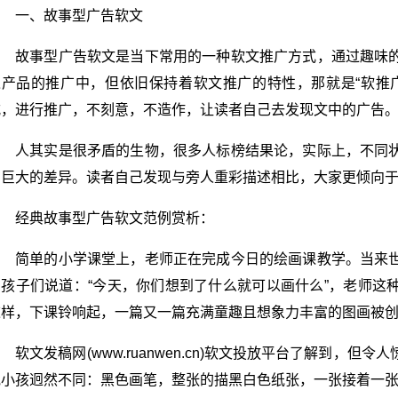
一、故事型广告软文
故事型广告软文是当下常用的一种软文推广方式，通过趣味
入产品的推广中，但依旧保持着软文推广的特性，那就是“软推
式，进行推广，不刻意，不造作，让读者自己去发现文中的广告
人其实是很矛盾的生物，很多人标榜结果论，实际上，不同
在巨大的差异。读者自己发现与旁人重彩描述相比，大家更倾向
经典故事型广告软文范例赏析：
简单的小学课堂上，老师正在完成今日的绘画课教学。当来
的孩子们说道：“今天，你们想到了什么就可以画什么”，老师这
这样，下课铃响起，一篇又一篇充满童趣且想象力丰富的图画被
软文发稿网(www.ruanwen.cn)软文投放平台了解到，
他小孩迥然不同：黑色画笔，整张的描黑白色纸张，一张接着一