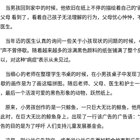
当男孩回到家中的时候，他依旧在纸上不停的描绘着自己的“画
的父母 看到了，看着自己孩子无法理解的行为，父母忧心忡忡，
庭医生。
当年迈的医生认真的询问一些关于小孩现状的问题的时候，
沙”声不曾停歇。随着越来越多的涂满黑色颜料的纸张铺满了整个
以，对这种“病症”表示从未见过。
当细心的老师在整理学生书桌的时候，在小男孩桌子中发现
停歇的画作是为了画这幅拼图。随后老师、父母、医生和护士一
起，最后一个活泼可爱的黑色形象的动物，跃然纸上。
原来，小男孩创作的是一只鲸鱼，一只巨大无比的鲸鱼，他
在此时，在巨大无比的鲸鱼身上，出现了一行该广告的广告语：“
广告的目的是为了呼吁 人们支持儿童发展基金会。